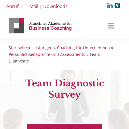
Zum
Anruf
E-Mail
|
Downloads
|
Inhalt
springen
Toggl
Navig
Akademie
Startseite
»
Leistungen
»
Coaching für Unternehmen
»
Leistungen
Persönlichkeitsprofile und Assessments
»
Team
Diagnostic
Termine
Beiträge
Team Diagnostic
Survey