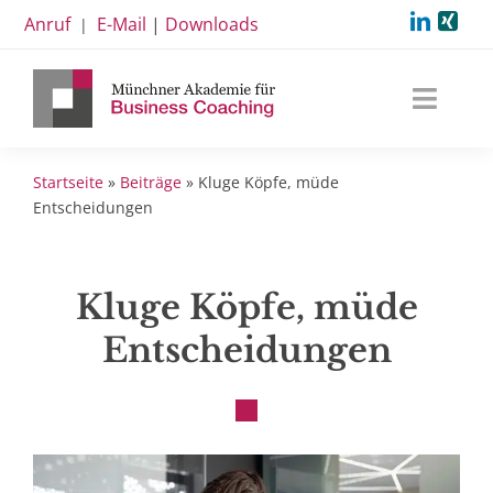
Zum
Anruf
E-Mail
|
Downloads
|
Inhalt
springen
Toggl
Navig
Akademie
Startseite
»
Beiträge
»
Kluge Köpfe, müde
Leistungen
Entscheidungen
Termine
Kluge Köpfe, müde
Beiträge
Entscheidungen